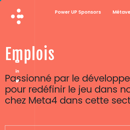
Power UP Sponsors
Métave
E
m
p
l
o
i
s
Passionné par le développe
pour redéfinir le jeu dans n
chez Meta4 dans cette secti